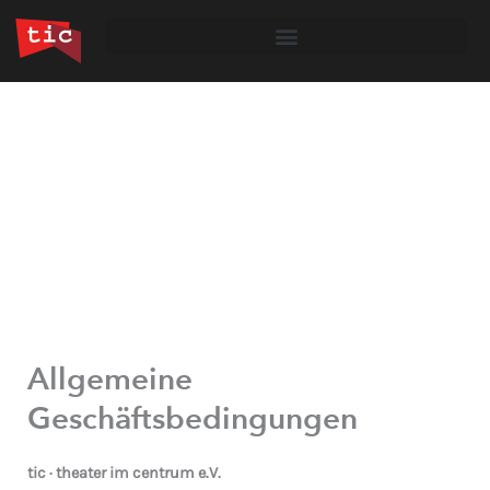
Zum
Inhalt
springen
Allgemeine
Geschäftsbedingungen
tic · theater im centrum e.V.